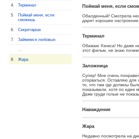
4.
Терминал
Поймай меня, если смо
5.
Поймай меня, если
Обалденный! Смотрела неск
сможешь
дарит хорошее настроение.
6.
Секретарша
Терминал
7.
Займемся любовью
Обажаю Хэнкса! Но даже н
...
этот фильм, не знаю почему
8.
Жара
Заложница
Супер! Мне очень понравил
оторваться. Оставляю для 
то, что там где должны был
показывали, хотя по идее 
Даже груди голые не показ
Наваждение
Жара
Недавно посмотрела на дис