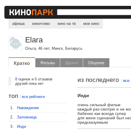
афиша
киночтиво
кино на тв
мое кино
Elara
Ольга, 46 лет, Минск, Беларусь
Кратко
Фильмы
Друзья
Общение
из последнего
8
оценок и
6
отзывов
|
все
друзей пока нет
топ
Инди
|
все рейтинги
очень сильный фильм
1.
Наваждение
каждый раз смотрю и не мог
бабенко как всегда супер
2.
Заложница
для меня сценаний был не
предсказуемым
3.
Инди