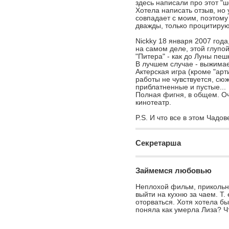
здесь написали про этот "
Хотела написать отзыв, но
совпадает с моим, поэтому
дважды, только процитирую
Nickky 18 января 2007 год
на самом деле, этой глупо
"Питера" - как до Луны пеш
В лучшем случае - выжима
Актерская игра (кроме "арт
работы не чувствуется, сюж
20 лучших
приблатненные и пустые...
1.
Наваждение
Полная фигня, в общем. Оч
20 худших
кинотеатр.
2.
Заложница
по жанрам
P.S. И что все в этом Чадо
3.
Инди
с отзывами
4.
Терминал
Секретарша
все 8
5.
Поймай меня, если сможешь
Займемся любовью
6.
Секретарша
Неплохой фильм, прикольны
7.
Займемся любовью
выйти на кухню за чаем. Т. 
0 друзей:
оторваться. Хотя хотела бы
поняла как умерла Лиза? Ч
войдите
, чтобы отправить сообщение