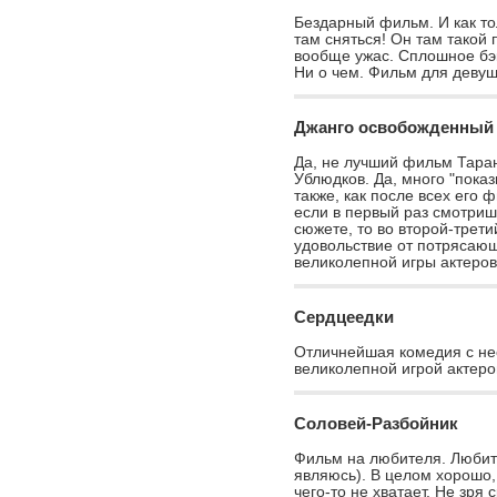
Бездарный фильм. И как т
там сняться! Он там такой 
вообще ужас. Сплошное бэ
Ни о чем. Фильм для девуш
Джанго освобожденный
Да, не лучший фильм Таран
Ублюдков. Да, много "пока
также, как после всех его 
20 лучших
если в первый раз смотриш
1.
Легкое поведение
20 худших
сюжете, то во второй-трет
удовольствие от потрясаю
2.
Бесславные ублюдки
по жанрам
великолепной игры актеров
3.
Белый шквал
с отзывами
Сердцеедки
4.
Война
все 48
Отличнейшая комедия с н
5.
Роман с камнем
великолепной игрой актеро
6.
Любовь земная
Соловей-Разбойник
7.
В небе «Ночные ведьмы»
Фильм на любителя. Любит
8.
Остров
являюсь). В целом хорошо
чего-то не хватает. Не зря