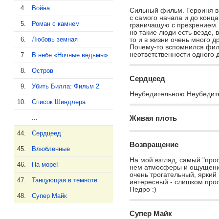
4.
Война
Сильный фильм. Героиня в
с самого начала и до конца
5.
Роман с камнем
граничащую с презрением.
но такие люди есть везде, 
6.
Любовь земная
то и в жизни очень много д
Почему-то вспомнился фил
неответственности одного 
7.
В небе «Ночные ведьмы»
8.
Остров
Сердцеед
9.
Убить Билла: Фильм 2
Неубедительною Неубедите
10.
Список Шиндлера
...
Живая плоть
44.
Сердцеед
Возвращение
45.
Влюбленные
На мой взгляд, самый "про
46.
На море!
нем атмосферы и ощущения 
очень трогательный, яркий
47.
Танцующая в темноте
интересный - слишком про
Педро :)
48.
Супер Майк
Супер Майк