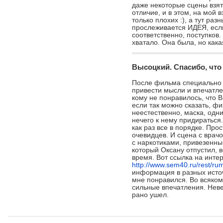
9.
Убить Билла: Фильм 2
даже некоторые сцены взят
отличие, и в этом, на мой 
10.
Список Шиндлера
только плохих :), а тут раз
прослеживается ИДЕЯ, есл
11.
Достучаться до небес
соответственно, поступков.
хватало. Она была, но как
12.
Черная кошка, белый кот
13.
Брак по-итальянски
Высоцкий. Спасибо, что
14.
Афера Томаса Крауна
После фильма специально 
привести мысли и впечатле
15.
Роковая красотка
кому не понравилось, что 
если так можно сказать, ф
16.
8 1/2 (Восемь с половиной долларов)
неестественно, маска, одн
нечего к нему придираться.
как раз все в порядке. Про
17.
Шесть дней, семь ночей
очевидцев. И сцена с врач
с наркотиками, привезенны
18.
Город грехов
который Оксану отпустил, в
время. Вот ссылка на инте
19.
О чем говорят мужчины
http://www.sem40.ru/rest/ru
информация в разных исто
20.
Секс в большом городе
мне понравился. Во всяком
0 друзей:
сильные впечатления. Неве
рано ушел.
войдите
, чтобы отправить сообщение