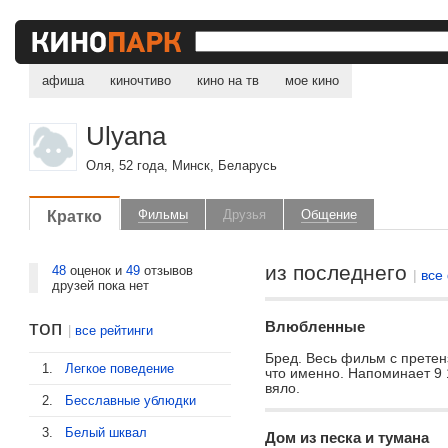
афиша
киночтиво
кино на тв
мое кино
Ulyana
Оля, 52 года, Минск, Беларусь
Кратко
Фильмы
Друзья
Общение
из последнего
48
оценок и
49
отзывов
|
все
друзей пока нет
топ
Влюбленные
|
все рейтинги
Бред. Весь фильм с претенз
1.
Легкое поведение
что именно. Напоминает 9 
вяло.
2.
Бесславные ублюдки
3.
Белый шквал
Дом из песка и тумана