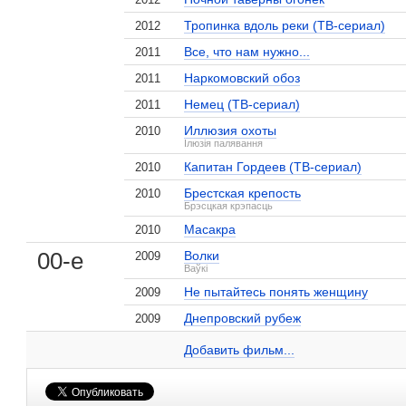
Тропинка вдоль реки (ТВ-сериал)
2012
Все, что нам нужно...
2011
Наркомовский обоз
2011
Немец (ТВ-сериал)
2011
Иллюзия охоты
2010
Ілюзія палявання
Капитан Гордеев (ТВ-сериал)
2010
Брестская крепость
2010
Брэсцкая крэпасць
Масакра
2010
, поделитесь своим мнением
00-е
Волки
2009
Ваўкі
Не пытайтесь понять женщину
2009
Днепровский рубеж
2009
Сергей Власов на сайте Кино-Театр.ru
Добавить ссылку...
Добавить фильм...
Малосодержательные и грубые отзывы нещадно 