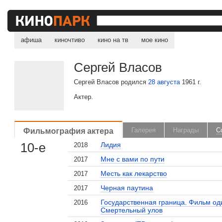
афиша
киночтиво
кино на тв
мое кино
Сергей Власов
Сергей Власов родился
28 августа
1961 г.
Актер.
Фильмография актера
Галерея
Награды
С
10-е
Лидия
2018
Мне с вами по пути
2017
Месть как лекарство
2017
Черная паутина
2017
Государственная граница. Фильм од
2016
Смертельный улов