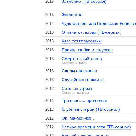
Затмение (ТВ-сериал)
2016
Эстафета
2015
Чудо-остров, или Полесские Робинз
2014
Отпечаток любви (ТВ-сериал)
2013
Чего хотят мужчины
2013
Причал любви и надежды
2013
Смертельный танец
2013
Смяротны танец
Следы апостолов
2013
Случайные знакомые
2013
Сетевая угроза
2012
Сеткавая пагроза
Три слова о прощении
2012
Клубничный рай (ТВ-сериал)
2012
Ой, ма-моч-ки!..
2012
Четыре времени лета (ТВ-сериал)
2012
Ночной таверны огонек
2012