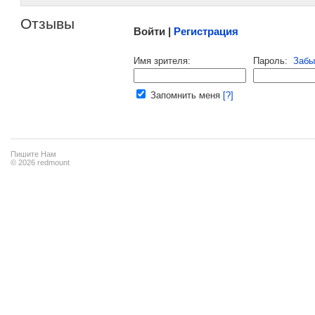
Отзывы
Войти |
Регистрация
Напомнить пароль |
войти
|
регист
Имя зрителя:
Пароль:
Забы
Ваш e-mail:
Запомнить меня
[?]
Пишите Нам
© 2026 redmount