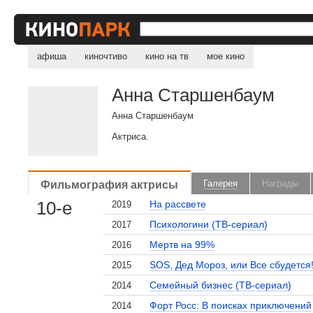
афиша
киночтиво
кино на тв
мое кино
Анна Старшенбаум
Анна Старшенбаум
Актриса.
Фильмография актрисы
Галерея
Награды
10-е
На рассвете
2019
Психологини (ТВ-сериал)
2017
Мертв на 99%
2016
SOS, Дед Мороз, или Все сбудется
2015
Семейный бизнес (ТВ-сериал)
2014
Форт Росс: В поисках приключений
2014