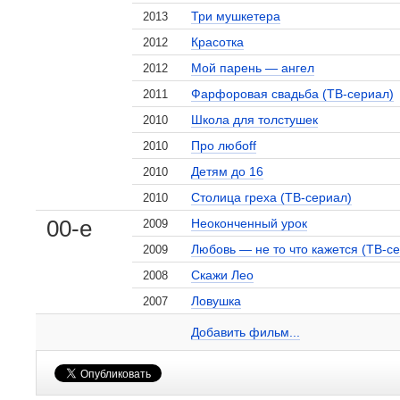
Три мушкетера
2013
Красотка
2012
Мой парень — ангел
2012
Фарфоровая свадьба (ТВ-сериал)
2011
Школа для толстушек
2010
Про любоff
2010
Детям до 16
2010
Столица греха (ТВ-сериал)
2010
, поделитесь своим мнением
00-е
Неоконченный урок
2009
Любовь — не то что кажется (ТВ-с
2009
Скажи Лео
2008
Ловушка
2007
Анна Старшенбаум на сайте Кино-Театр.ru
Мой парень — ангел
Скажи Лео
3 кадра
1 кадр
Добавить ссылку...
Добавить фильм...
Малосодержательные и грубые отзывы нещадно