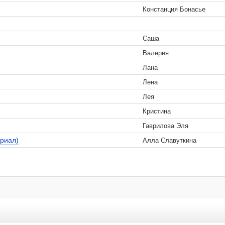
Констанция Бонасье
Саша
Валерия
Лана
Лена
Лея
Кристина
Гаврилова Эля
ериал)
Алла Славуткина
 удаляются.