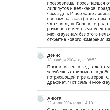
прозреваешь, просыпаешся от
лилипутов и великанов, празд
часов дня. И все чаще ловиш
повязку на глаза (чтобы никог
ядре на луну. Больно, страдат
размеров с местными масштаб
Мюнхгаузенам без этого нелзя
открытие нового измерения ж
Денис
18 ноября 2004 года, 08:59
Преклоняюсь перед талантом 
зарубежных фильмов, подобны
потрясающей игре актеров "О
, поделитесь своим мнением
дракона", "Тот самый Мюнхгауз
Анюта
22 июля 2004 года, 14:10
Очень-очень-очень жаль,что з