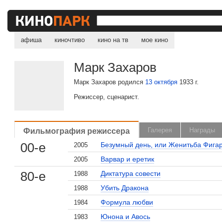
афиша
киночтиво
кино на тв
мое кино
Марк Захаров
Марк Захаров родился
13 октября
1933 г.
Режиссер, сценарист.
Фильмография режиссера
Галерея
Награды
00-е
Безумный день, или Женитьба Фига
2005
Варвар и еретик
2005
80-е
Диктатура совести
1988
Убить Дракона
1988
Формула любви
1984
Юнона и Авось
1983