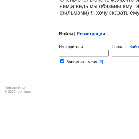
нем,а ведь мы обязаны ему 
фильмами) Я хочу сказать е
Малосодержательные и грубые отзывы нещадно 
Войти |
Регистрация
Напомнить пароль |
войти
|
регист
Имя зрителя:
Пароль:
Забы
Ваш e-mail:
Запомнить меня
[?]
Пишите Нам
© 2026 redmount