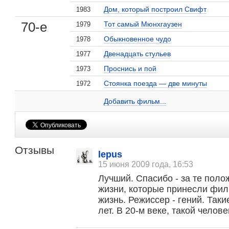
Дом, который построил Свифт
1983
70-е
Тот самый Мюнхгаузен
1979
Обыкновенное чудо
1978
Двенадцать стульев
1977
Проснись и пой
1973
Стоянка поезда — две минуты
1972
Марк Захаров на сайте Кино-Театр.ru
Добавить ссылку...
Добавить фильм...
Отзывы
lepus
15 июня 2009 года, 16:53
Лучший. Спасибо - за те пол
жизни, которые принесли фи
жизнь. Режиссер - гений. Так
лет. В 20-м веке, такой челове