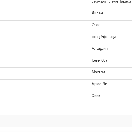
сержант Гленн Такасэ
Дилан
Ораз
отец Уффици
Аладдин
Кейн 607
Маугли
Брюс Ли
Эвик