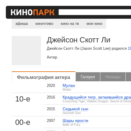
афиша
киночтиво
кино на тв
мое кино
Джейсон Скотт Ли
Джейсон Скотт Ли (Jason Scott Lee) родился
1
Актер.
Фильмография актера
Галерея
Награды
Мулан
2020
Mulan
10-е
Крадущийся тигр, затаившийся дра
2016
Crouching Tiger, Hidden Dragon: Sword of Dest
Седьмой сын
2015
Seventh Son
00-е
Шары ярости
2007
Balls of Fury