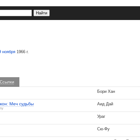
9 ноября
1966 г.
Ссылки
Бори Хан
кон: Меч судьбы
Аид Дай
iny
Ураг
Сю-Фу