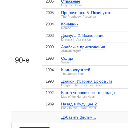
Отважные
2006
Only the Brave
Пророчество 5: Покинутые
2005
The Prophecy: Forsaken
Кочевник
2004
Nomad
Дракула 2: Вознесение
2003
Dracula II: Ascension
Арабские приключения
2000
Arabian Nights
90-е
Солдат
1998
Soldier
Книга джунглей
1994
The Jungle Book
Дракон: История Брюса Ли
1993
Dragon: The Bruce Lee Story
Карта человеческого сердца
1992
Map of the Human Heart
Назад в будущее 2
1989
Джейсон Скотт Ли на IMDB.com
Back to the Future Part II
, поделитесь своим мнением
Книга джунглей
5 кадров
Добавить ссылку...
Добавить фильм...