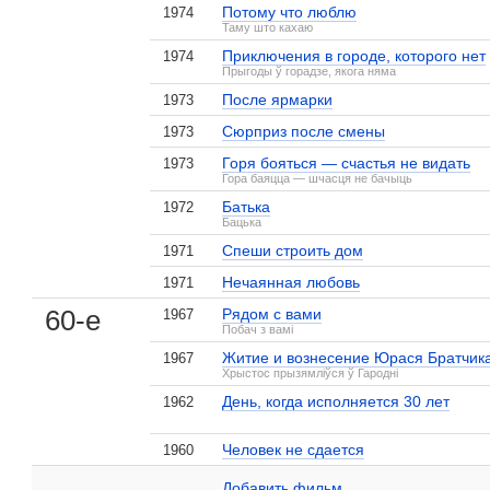
Потому что люблю
1974
Таму што кахаю
Приключения в городе, которого нет
1974
Прыгоды ў горадзе, якога няма
После ярмарки
1973
Сюрприз после смены
1973
Горя бояться — счастья не видать
1973
Гора баяцца — шчасця не бачыць
Батька
1972
Бацька
Спеши строить дом
1971
Нечаянная любовь
1971
60-е
Рядом с вами
1967
Побач з вамі
, поделитесь своим мнением
Житие и вознесение Юрася Братчик
1967
Хрыстос прызямліўся ў Гародні
День, когда исполняется 30 лет
1962
Человек не сдается
1960
Ростислав Шмырев на сайте Кино-Театр.ru
Добавить ссылку...
Добавить фильм...