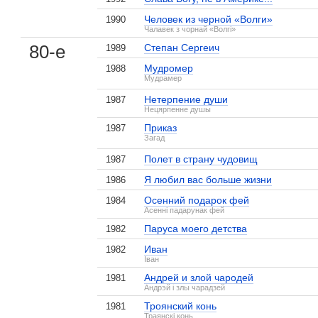
Человек из черной «Волги»
1990
Чалавек з чорнай «Волгi»
80-е
Степан Сергеич
1989
Мудромер
1988
Мудрамер
Нетерпение души
1987
Нецярпенне душы
Приказ
1987
Загад
Полет в страну чудовищ
1987
Я любил вас больше жизни
1986
Осенний подарок фей
1984
Асенні падарунак фей
Паруса моего детства
1982
Иван
1982
Іван
Андрей и злой чародей
1981
Андрэй і злы чарадзей
Троянский конь
1981
Траянскi конь