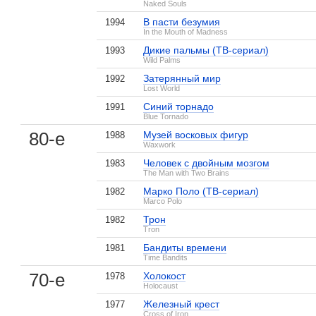
Naked Souls
В пасти безумия
1994
In the Mouth of Madness
Дикие пальмы (ТВ-сериал)
1993
Wild Palms
Затерянный мир
1992
Lost World
Синий торнадо
1991
Blue Tornado
80-е
Музей восковых фигур
1988
Waxwork
Человек с двойным мозгом
1983
The Man with Two Brains
Марко Поло (ТВ-сериал)
1982
Marco Polo
Трон
1982
Tron
Бандиты времени
1981
Time Bandits
70-е
Холокост
1978
Holocaust
Железный крест
1977
Cross of Iron