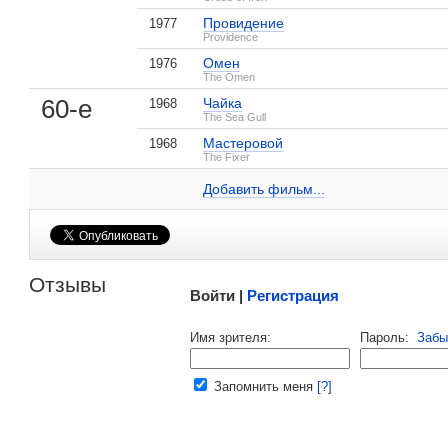
Провидение
1977
Providence
, поделитесь своим мнением
Омен
1976
The Omen
60-е
Чайка
1968
The Sea Gull
Мастеровой
1968
Дэвид Уорнер на IMDB.com
The Fixer
Добавить ссылку...
Добавить фильм...
Малосодержательные и грубые отзывы нещадно 
Отзывы
Войти |
Регистрация
Напомнить пароль |
войти
|
регист
Имя зрителя:
Пароль:
Забы
Ваш e-mail:
Запомнить меня
[?]