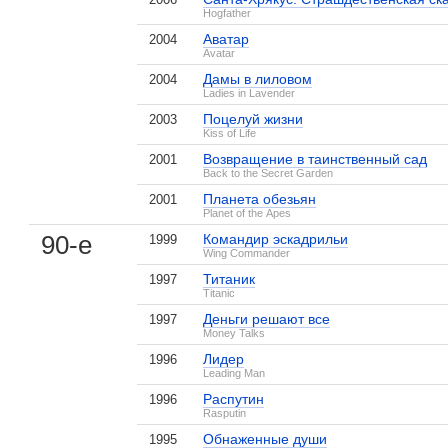
Hogfather
Аватар
2004
Avatar
Дамы в лиловом
2004
Ladies in Lavender
Поцелуй жизни
2003
Kiss of Life
Возвращение в таинственный сад
2001
Back to the Secret Garden
Планета обезьян
2001
Planet of the Apes
90-е
Командир эскадрильи
1999
Wing Commander
Титаник
1997
Titanic
Деньги решают все
1997
Money Talks
Лидер
1996
Leading Man
Распутин
1996
Rasputin
Обнаженные души
1995