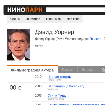
афиша
киночтиво
кино на тв
мое кино
Дэвид Уорнер
Дэвид Уорнер (David Warner) родился
29 июля
19
Актер.
Фильмография актера
Галерея
Награды
С
Черная смерть
2010
Black Death
00-е
Валландер (ТВ-сериал)
2008
Wallander
Суини Тодд
2006
Sweeney Todd
Санта-Хрякус: Страшдественская ск
2006