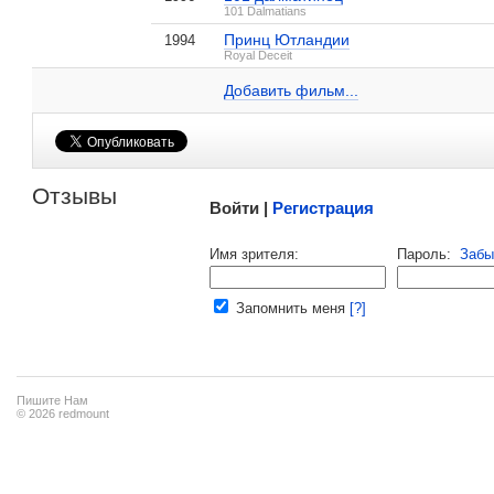
101 Dalmatians
Принц Ютландии
1994
Марк Уильямс на IMDB.com
Royal Deceit
Добавить ссылку...
Добавить фильм...
Малосодержательные и грубые отзывы нещадно 
Отзывы
Войти |
Регистрация
Напомнить пароль |
войти
|
регист
Имя зрителя:
Пароль:
Забы
Ваш e-mail:
Запомнить меня
[?]
Пишите Нам
© 2026 redmount