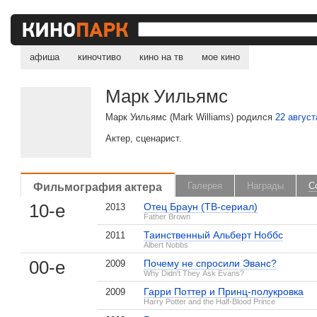
афиша
киночтиво
кино на тв
мое кино
Марк Уильямс
Марк Уильямс (Mark Williams) родился
22 август
Актер, сценарист.
Фильмография актера
Галерея
Награды
С
10-е
Отец Браун (ТВ-сериал)
2013
Father Brown
Таинственный Альберт Ноббс
2011
Albert Nobbs
00-е
Почему не спросили Эванс?
2009
Why Didn't They Ask Evans?
Гарри Поттер и Принц-полукровка
2009
Harry Potter and the Half-Blood Prince