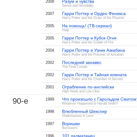
Разум и чувства
2008
Sense and Sensibility
Гарри Поттер и Орден Феникса
2007
Harry Potter and the Order of the Phoenix
На помощь! (ТВ-сериал)
2005
Help
Гарри Поттер и Кубок Огня
2005
Harry Potter and the Goblet of Fire
Гарри Поттер и Узник Азкабана
2004
Harry Potter and the Prisoner of Azkaban
Последний занавес
2002
The Final Curtain
Гарри Поттер и Тайная комната
2002
Harry Potter and the Chamber of Secrets
Ограбление по-английски
2001
High Heels and Low Lifes
90-е
Что произошло с Гарольдом Смитом
1999
Whatever Happened to Harold Smith?
Влюбленный Шекспир
1998
Shakespeare in Love
, поделитесь своим мнением
Воришки
1997
Borrowers
101 далматинец
1996