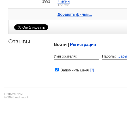
Филин
1991
Грегори Скотт Камминс на IMDB.com
The Owl
Добавить ссылку...
Добавить фильм...
Малосодержательные и грубые отзывы нещадно 
Отзывы
Войти |
Регистрация
Напомнить пароль |
войти
|
регист
Имя зрителя:
Пароль:
Забы
Ваш e-mail:
Запомнить меня
[?]
Пишите Нам
© 2026 redmount