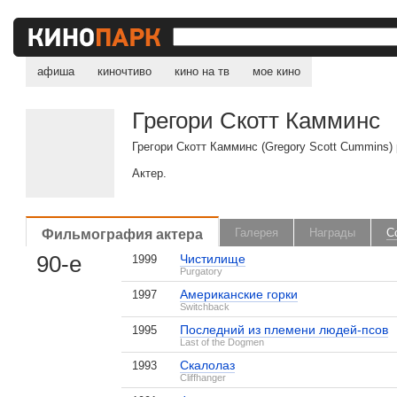
афиша
киночтиво
кино на тв
мое кино
Грегори Скотт Камминс
Грегори Скотт Камминс (Gregory Scott Cummins)
Актер.
Фильмография актера
Галерея
Награды
С
90-е
Чистилище
1999
Purgatory
Американские горки
1997
Switchback
, поделитесь своим мнением
Последний из племени людей-псов
1995
Last of the Dogmen
Скалолаз
1993
Cliffhanger