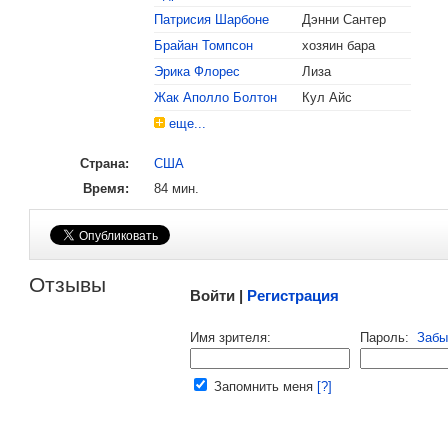
Патрисия Шарбоне
Дэнни Сантер
Брайан Томпсон
хозяин бара
, поделитесь своим мнением
Эрика Флорес
Лиза
Жак Аполло Болтон
Кул Айс
еще...
Страна:
США
Время:
84 мин.
Малосодержательные и грубые отзывы нещадно 
Отзывы
Войти |
Регистрация
Напомнить пароль |
войти
|
регист
Имя зрителя:
Пароль:
Забы
Ваш e-mail:
Запомнить меня
[?]