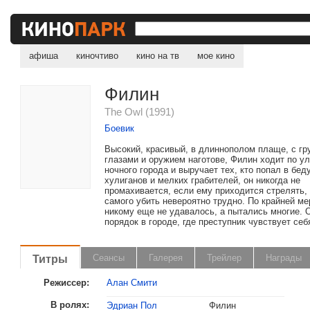
афиша
киночтиво
кино на тв
мое кино
Филин
The Owl (1991)
Боевик
Высокий, красивый, в длиннополом плаще, с г
глазами и оружием наготове, Филин ходит по у
ночного города и выручает тех, кто попал в беду
хулиганов и мелких грабителей, он никогда не
промахивается, если ему приходится стрелять, 
самого убить невероятно трудно. По крайней ме
никому еще не удавалось, а пытались многие. 
порядок в городе, где преступник чувствует себ
Титры
Сеансы
Галерея
Трейлер
Награды
Режиссер:
Алан Смити
В ролях:
Эдриан Пол
Филин