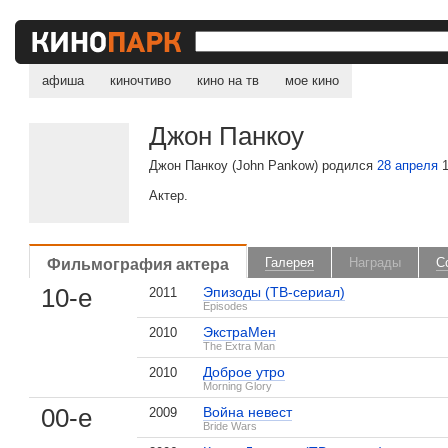
афиша
киночтиво
кино на тв
мое кино
Джон Панкоу
Джон Панкоу (John Pankow) родился
28 апреля
1
Актер.
Фильмография актера
Галерея
Награды
С
10-е
Эпизоды (ТВ-сериал)
2011
Episodes
ЭкстраМен
2010
The Extra Man
Доброе утро
2010
Morning Glory
00-е
Война невест
2009
Bride Wars