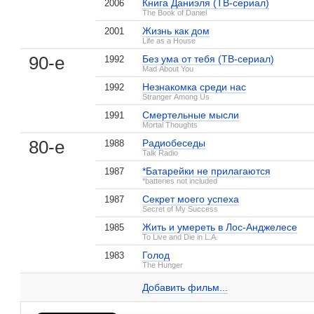
Книга Даниэля (ТВ-сериал)
2006
The Book of Daniel
Жизнь как дом
2001
Life as a House
90-е
Без ума от тебя (ТВ-сериал)
1992
Mad About You
Незнакомка среди нас
1992
Stranger Among Us
Смертельные мысли
1991
Mortal Thoughts
80-е
Радиобеседы
1988
Talk Radio
*Батарейки не прилагаются
1987
*batteries not included
, поделитесь своим мнением
Секрет моего успеха
1987
Secret of My Success
Жить и умереть в Лос-Анджелесе
1985
To Live and Die in L.A.
Голод
1983
Джон Панкоу на IMDB.com
The Hunger
Эпизоды
3 кадра
Добавить ссылку...
Добавить фильм...