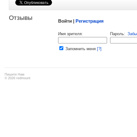
Малосодержательные и грубые отзывы нещадно 
Отзывы
Войти |
Регистрация
Напомнить пароль |
войти
|
регист
Имя зрителя:
Пароль:
Забы
Ваш e-mail:
Запомнить меня
[?]
Пишите Нам
© 2026 redmount