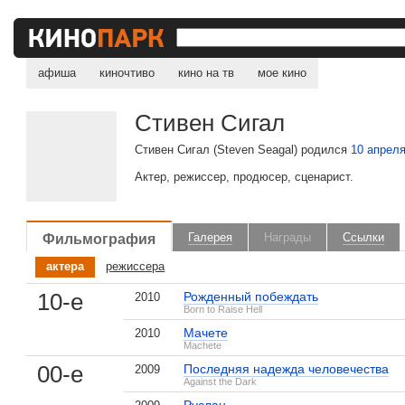
афиша
киночтиво
кино на тв
мое кино
Стивен Сигал
Стивен Сигал (Steven Seagal) родился
10 апрел
Актер, режиссер, продюсер, сценарист.
Фильмография
Галерея
Награды
Ссылки
актера
режиссера
10-е
Рожденный побеждать
2010
Born to Raise Hell
Мачете
2010
Machete
00-е
Последняя надежда человечества
2009
Against the Dark