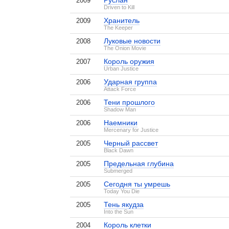
Руслан
2009
Driven to Kill
Хранитель
2009
The Keeper
Луковые новости
2008
The Onion Movie
Король оружия
2007
Urban Justice
Ударная группа
2006
Attack Force
Тени прошлого
2006
Shadow Man
Наемники
2006
Mercenary for Justice
Черный рассвет
2005
Black Dawn
Предельная глубина
2005
Submerged
Сегодня ты умрешь
2005
Today You Die
Тень якудза
2005
Into the Sun
Король клетки
2004