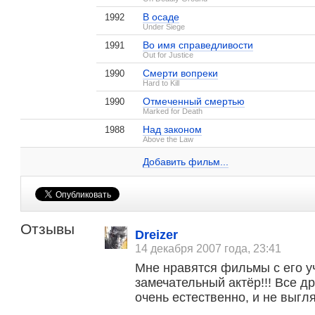
В осаде
1992
Under Siege
Во имя справедливости
1991
Out for Justice
Смерти вопреки
1990
Hard to Kill
Отмеченный смертью
1990
Marked for Death
Над законом
В смертельной опасности
1988
1994
Стивен Сигал на IMDB.com
Above the Law
On Deadly Ground
Руслан
Хранитель
3 кадра
1 кадр
Добавить ссылку...
Добавить фильм...
Добавить фильм...
Отзывы
Dreizer
14 декабря 2007 года, 23:41
Мне нравятся фильмы с его у
замечательный актёр!!! Все д
очень естественно, и не выг