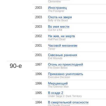
Clementine
Иностранец
2003
The Foreigner
Охота на зверя
2003
Belly of the Beast
Во имя мести
2003
Out for a Kill
Ни жив, ни мертв
2002
Half Past Dead
Часовой механизм
2001
Ticker
Сквозные ранения
2001
Exit Wounds
90-е
Огонь из преисподней
1997
Fire Down Below
Приказано уничтожить
1996
Executive Decision
Мерцающий
1996
The Glimmer Man
В осаде 2
1995
Under Siege 2: Dark Territory
В смертельной опасности
1994
On Deadly Ground