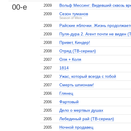
00-е
Вольф Мессинг: Видевший сквозь вр
2009
Сезон туманов
2009
Season of Mists
Райские яблочки. Жизнь продолжает
2009
Пуля-дура 2. Агент почти не виден (
2009
Привет, Киндер!
2008
Отряд (ТВ-сериал)
2008
Оля + Коля
2007
1814
2007
Ужас, который всегда с тобой
2007
Смерть шпионам!
2007
Глянец
2006
Фартовый
2006
Дело о мертвых душах
2005
Лебединый рай (ТВ-сериал)
2005
Ночной продавец
2005