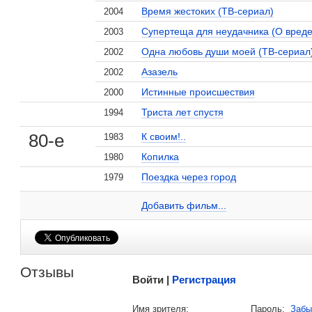
Время жестоких (ТВ-сериал)
2004
Супертеща для неудачника (О вреде
2003
Одна любовь души моей (ТВ-сериал
2002
Азазель
2002
Истинные происшествия
2000
Триста лет спустя
1994
, поделитесь своим мнением
80-е
К своим!..
1983
Копилка
1980
Поездка через город
1979
Юрий Нифонтов на сайте Кино-Театр.ru
Добавить ссылку...
Добавить фильм...
Малосодержательные и грубые отзывы нещадно 
Отзывы
Войти |
Регистрация
Напомнить пароль |
войти
|
регист
Имя зрителя:
Пароль:
Забы