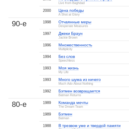
Live from Baghdad
Цена победы
2000
A Shot at Glory
90-е
Отчаянные меры
1998
Desperate Measures
Джеки Браун
1997
Jackie Brown
Множественность
1996
Multiplicity
Без слов
1994
Speechless
Моя жизнь
1993
My Life
Много шума из ничего
1993
Much Ado About Nothing
Бэтмен возвращается
1992
Batman Returns
80-е
Команда мечты
1989
The Dream Team
Бэтмен
1989
Batman
В центре внимания
Бердмэн
Робокоп
В трезвом уме и твердой памяти
1988
6 кадров
7 кадров
2 кадра