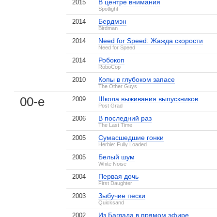
В центре внимания
2015
Spotlight
Бердмэн
2014
Birdman
Need for Speed: Жажда скорости
2014
Need for Speed
Робокоп
2014
RoboCop
Копы в глубоком запасе
2010
The Other Guys
00-е
Школа выживания выпускников
2009
Post Grad
В последний раз
2006
The Last Time
Сумасшедшие гонки
2005
Herbie: Fully Loaded
Белый шум
2005
White Noise
Первая дочь
2004
First Daughter
Зыбучие пески
2003
Quicksand
Из Багдада в прямом эфире
2002