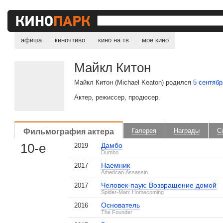
афиша
киночтиво
кино на тв
мое кино
Майкл Китон
Майкл Китон (Michael Keaton) родился
5 сентябр
Актер, режиссер, продюсер.
Фильмография актера
Галерея
Награды
С
10-е
Дамбо
2019
Dumbo
Наемник
2017
American Assassin
Человек-паук: Возвращение домой
2017
Spider-Man: Homecoming
Основатель
2016
The Founder