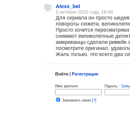
, поделитесь своим мнением
Alexx_bel
3 октября 2010 года, 16:48
Для сериала он просто шеде
повороты сюжета, великолепны
Просто хочется пересматрива
снимают великолепные детект
американцы сделали римейк э
посмотрите оригинал, удоволь
Жаль только, что всего два се
Малосодержательные и грубые отзывы нещадно 
Войти |
Регистрация
Напомнить пароль |
войти
|
регист
Имя зрителя:
Пароль:
Забы
Ваш e-mail:
Запомнить меня
[?]