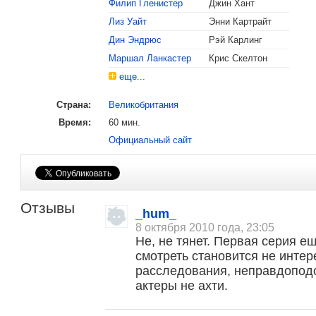
Филип Гленистер
Джин Хант
Лиз Уайт
Энни Картрайт
Дин Эндрюс
Рэй Карлинг
Маршал Ланкастер
Крис Скелтон
еще...
Страна:
Великобритания
Время:
60 мин.
Официальный сайт
Отзывы
_hum_
8 октября 2010 года, 23:05
Не, не тянет. Первая серия е
смотреть становится не интер
расследования, неправдоподо
актеры не ахти.