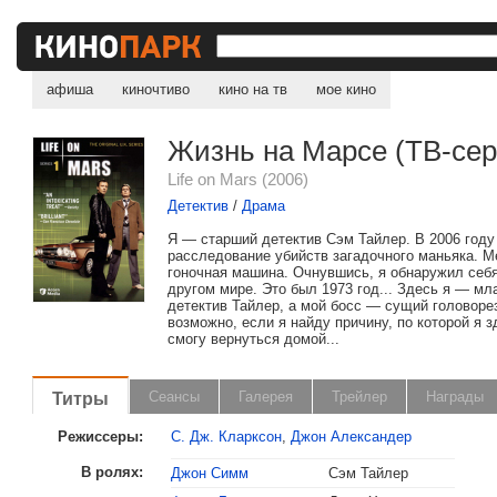
афиша
киночтиво
кино на тв
мое кино
Жизнь на Марсе (ТВ-сер
Life on Mars (2006)
Детектив
/
Драма
Я — старший детектив Сэм Тайлер. В 2006 году
расследование убийств загадочного маньяка. М
гоночная машина. Очнувшись, я обнаружил себ
другом мире. Это был 1973 год... Здесь я — м
детектив Тайлер, а мой босс — сущий головоре
возможно, если я найду причину, по которой я з
смогу вернуться домой...
Титры
Сеансы
Галерея
Трейлер
Награды
Режиссеры:
С. Дж. Кларксон
,
Джон Александер
В ролях:
Джон Симм
Сэм Тайлер