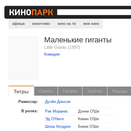
афиша
киночтиво
кино на тв
мое кино
Маленькие гиганты
Little Giants (1997)
Комедия
Титры
Сеансы
Галерея
Трейлер
Награды
Режиссер:
Дуэйн Данхэм
В ролях:
Рик Моранис
Дэнни О'Ши
Эд О'Нилл
Кевин О'Ши
Шона Уолдрон
Бекки О'Ши
, поделитесь своим мнением