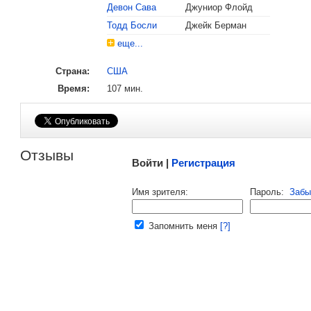
Девон Сава
Джуниор Флойд
Тодд Босли
Джейк Берман
еще...
Страна:
США
Время:
107 мин.
Малосодержательные и грубые отзывы нещадно 
Отзывы
Войти |
Регистрация
Напомнить пароль |
войти
|
регист
Имя зрителя:
Пароль:
Забы
Ваш e-mail:
Запомнить меня
[?]