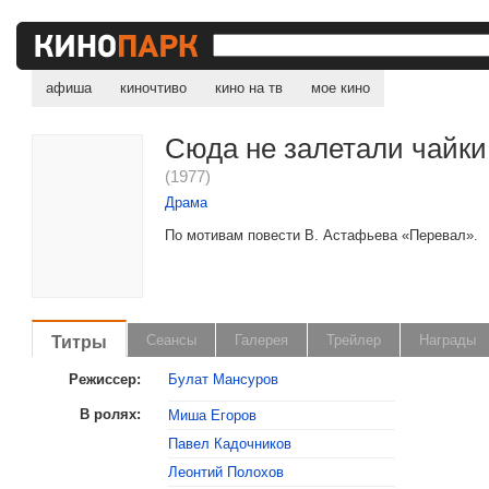
афиша
киночтиво
кино на тв
мое кино
Сюда не залетали чайки
(1977)
Драма
По мотивам повести В. Астафьева «Перевал».
Титры
Сеансы
Галерея
Трейлер
Награды
Режиссер:
Булат Мансуров
В ролях:
Миша Егоров
Павел Кадочников
Леонтий Полохов
, поделитесь своим мнением