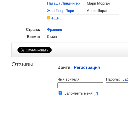
, поделитесь своим мнением
Наташа Линдингер
Мари Морган
Жан-Пьер Лори
Анри Шарле
еще...
Страна:
Франция
Время:
0 мин.
Малосодержательные и грубые отзывы нещадно
Отзывы
Войти |
Регистрация
Напомнить пароль |
войти
|
реги
Имя зрителя:
Пароль:
За
Ваш e-mail:
Запомнить меня
[?]