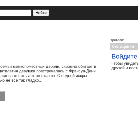
Зрители:
без оценки
Войдите
чтобы увидет
з семьи мелкопоместных дворян, скромно обитает в
друзей и пос
цатилетия девушка повстречалась с Франсуа-Дени
лся на десять лет ее старше. От одной искры
 не все так гладко...