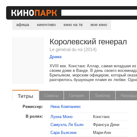
афиша
киночтиво
кино на тв
мое кино
Королевский генерал
Le général du roi (2014)
Драма
XVIII век. Констанс Аллар, самая младшая и
своем доме в Ванде. В день своего восемнад
Брильяком, морским офицером, который оказа
разгорелось бушующее пламя их любви. Однако
Титры
Сеансы
Галерея
Трейлер
Награды
Режиссер:
Нина Компанеес
В ролях:
Луиза Моно
Констанс
Самуэль Ле Бьян
Франсуа Дени
Сара Бьясини
Мари-Анн