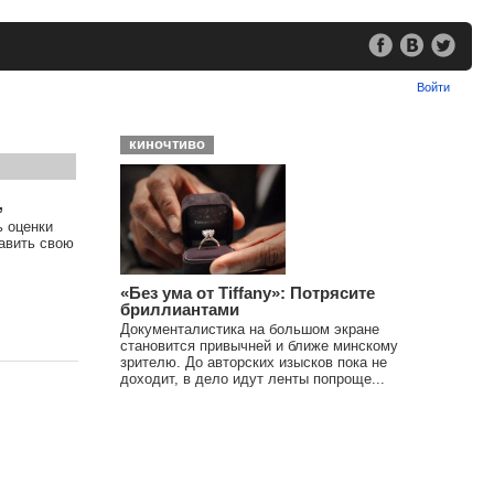
Войти
киночтиво
,
ь оценки
тавить свою
«Без ума от Tiffany»: Потрясите
бриллиантами
Документалистика на большом экране
становится привычней и ближе минскому
зрителю. До авторских изысков пока не
доходит, в дело идут ленты попроще...