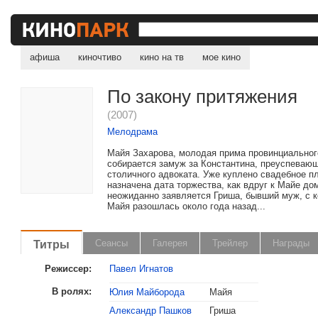
афиша
киночтиво
кино на тв
мое кино
По закону притяжения
(2007)
Мелодрама
Майя Захарова, молодая прима провинциальног
собирается замуж за Константина, преуспеваю
столичного адвоката. Уже куплено свадебное п
назначена дата торжества, как вдруг к Майе до
неожиданно заявляется Гриша, бывший муж, с 
Майя разошлась около года назад...
Титры
Сеансы
Галерея
Трейлер
Награды
Режиссер:
Павел Игнатов
В ролях:
Юлия Майборода
Майя
Александр Пашков
Гриша