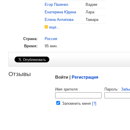
Егор Пазенко
Вадим
, поделитесь своим мнением
Екатерина Юдина
Лара
Елена Антипова
Тамара
еще...
Страна:
Россия
Время:
95 мин.
Малосодержательные и грубые отзывы нещадно 
Отзывы
Войти |
Регистрация
Напомнить пароль |
войти
|
регист
Имя зрителя:
Пароль:
Забы
Ваш e-mail:
Запомнить меня
[?]