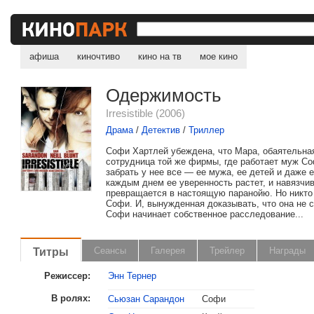
афиша
киночтиво
кино на тв
мое кино
Одержимость
Irresistible (2006)
Драма
/
Детектив
/
Триллер
Софи Хартлей убеждена, что Мара, обаятельна
сотрудница той же фирмы, где работает муж Со
забрать у нее все — ее мужа, ее детей и даже е
каждым днем ее уверенность растет, и навязчи
превращается в настоящую паранойю. Но никто
Софи. И, вынужденная доказывать, что она не 
Софи начинает собственное расследование...
Титры
Сеансы
Галерея
Трейлер
Награды
Режиссер:
Энн Тернер
В ролях:
Сьюзан Сарандон
Софи