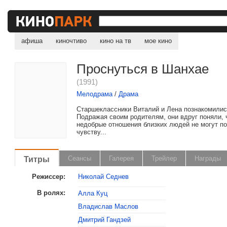
афиша
киночтиво
кино на тв
мое кино
Проснуться в Шанхае
(1991)
Мелодрама
/
Драма
Старшеклассники Виталий и Лена познакомилис
Подражая своим родителям, они вдруг поняли, 
недобрые отношения близких людей не могут п
чувству...
Титры
Сеансы
Галерея
Трейлер
Награды
Режиссер:
Николай Седнев
В ролях:
Алла Куц
Владислав Маслов
, поделитесь своим мнением
Дмитрий Гандзей