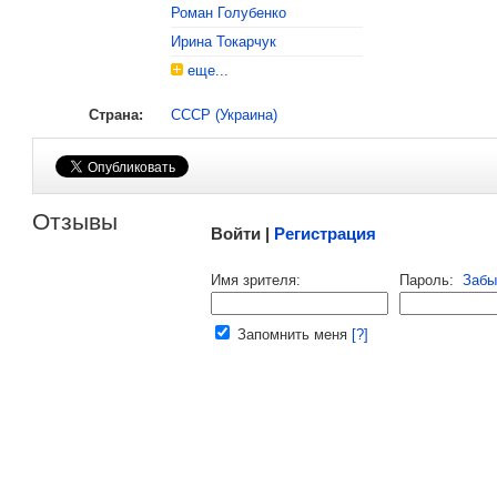
Роман Голубенко
Ирина Токарчук
еще...
Страна:
СССР (Украина)
Малосодержательные и грубые отзывы нещадно 
Отзывы
Войти |
Регистрация
Напомнить пароль |
войти
|
регист
Имя зрителя:
Пароль:
Забы
Ваш e-mail:
Запомнить меня
[?]