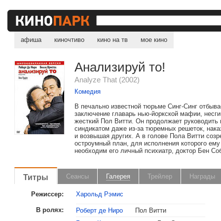
афиша
киночтиво
кино на тв
мое кино
Анализируй то!
Analyze That (2002)
Комедия
В печально известной тюрьме Синг-Синг отбыва
заключение главарь нью-йоркской мафии, несг
жесткий Пол Витти. Он продолжает руководить
синдикатом даже из-за тюремных решеток, нак
и возвышая других. А в голове Пола Витти созр
остроумный план, для исполнения которого ему
необходим его личный психиатр, доктор Бен Соб
Титры
Сеансы
Галерея
Трейлер
Награды
Режиссер:
Харольд Рэмис
В ролях:
Роберт де Ниро
Пол Витти