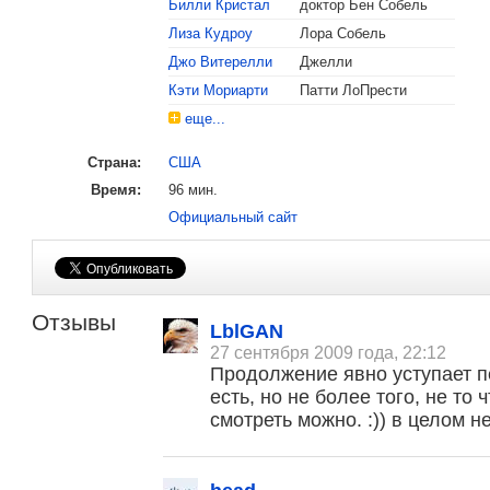
Билли Кристал
доктор Бен Собель
Лиза Кудроу
Лора Собель
Джо Витерелли
Джелли
Кэти Мориарти
Патти ЛоПрести
еще...
Страна:
США
Время:
96 мин.
Официальный сайт
Отзывы
LblGAN
27 сентября 2009 года, 22:12
Продолжение явно уступает п
есть, но не более того, не то
смотреть можно. :)) в целом 