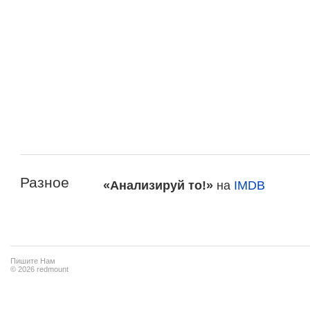
Разное
«Анализируй то!»
на
IMDB
Пишите Нам
© 2026 redmount