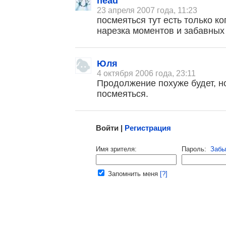
head
, поделитесь своим мнением
23 апреля 2007 года, 11:23
посмеяться тут есть только ко
нарезка моментов и забавных
Юля
4 октября 2006 года, 23:11
Продолжение похуже будет, но
посмеяться.
Малосодержательные и грубые отзывы нещадно 
Войти |
Регистрация
Напомнить пароль |
войти
|
регист
Имя зрителя:
Пароль:
Забы
Ваш e-mail:
Запомнить меня
[?]