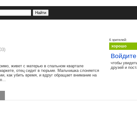
6 зрителей:
хорошо
03)
Войдите
чтобы увидет
римо, живет с матерью в спальном квартале
друзей и пос
маркете, отец сидит в тюрьме. Мальчишка слоняется
и, как убить время, и вдруг обращает внимание на
...