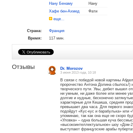
Нану Бенаму
Нану
Хафе бен-Ахмед
Фати
еще...
Страна:
Франция
Время:
117 мин.
Отзывы
Dr. Morozov
3 июня 2013 года, 10:18
В связи с победой новой картины Абде
пророчество Антона Долина сбылось!) и
творческого пути. Увы, дебют вышел о
ни умным, ни даже более или менее ув
долгие и нудные, бесконечно затянуты
характерные для Кешиша, средняя про
превышает два часа. Для первого знак
подойдут «Кус-кус и барабулька» или 
упоминаю, так как она еще не скоро бу
«Уловка» – одна большая куча бессмы
«высокоинтеллектуальное» шоу «Дом-2»
, поделитесь своим мнением
выступают французские арабы пубертат