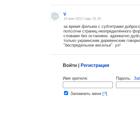
V
16 мая 2012 года, 01:16
за время фильма с субтитрами доброс
полсотни страниц неопределённого фо
словами без остановки. адекватно дуб
только украинским деревенским говорк
"беспредельное веселье". ух!
Малосодержательные и грубые отзывы нещадно
Войти |
Регистрация
Напомнить пароль |
войти
|
реги
Имя зрителя:
Пароль:
За
Ваш e-mail:
Запомнить меня
[?]