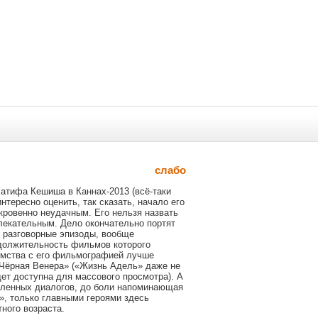
слабо
латифа Кешиша в Каннах-2013 (всё-таки
нтересно оценить, так сказать, начало его
ткровенно неудачным. Его нельзя назвать
лекательным. Дело окончательно портят
е разговорные эпизоды, вообще
должительность фильмов которого
омства с его фильмографией лучше
«Чёрная Венера» («Жизнь Адель» даже не
дет доступна для массового просмотра). А
сленных диалогов, до боли напоминающая
, только главными героями здесь
ного возраста.