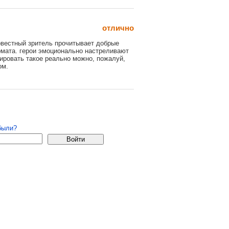
отлично
овестный зритель прочитывает добрые
рмата. герои эмоционально настреливают
лировать такое реально можно, пожалуй,
ом.
 удаляются.
страция
были?