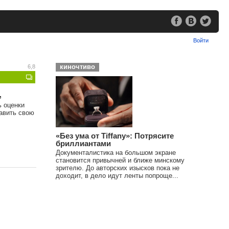
Войти
киночтиво
6,8
,
ь оценки
тавить свою
«Без ума от Tiffany»: Потрясите
бриллиантами
Документалистика на большом экране
становится привычней и ближе минскому
зрителю. До авторских изысков пока не
доходит, в дело идут ленты попроще...