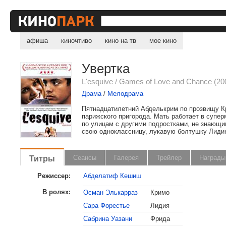
афиша
киночтиво
кино на тв
мое кино
Увертка
L'esquive / Games of Love and Chance (20
Драма
/
Мелодрама
Пятнадцатилетний Абделькрим по прозвищу К
парижского пригорода. Мать работает в супер
по улицам с другими подростками, не знающим
свою одноклассницу, лукавую болтушку Лидию
Титры
Сеансы
Галерея
Трейлер
Награды
Режиссер:
Абделатиф Кешиш
В ролях:
Осман Элькарраз
Кримо
Сара Форестье
Лидия
Сабрина Уазани
Фрида