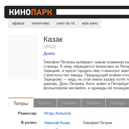
афиша
киночтиво
кино на тв
мое кино
Казак
(2012)
Драма
Тимофея Петрова выбирают новым атаманом ка
станицы. К нему обращается бизнесмен из Пете
Зарецкий, и просит продать ему станичную зем
строительство завода. Предыдущий атаман отк
Зарецкому — ведь на этой земле казаки хотят 
церковь. Дочь Петрова, Катя, живет в Петербург
фольклорном ансамбле, и однажды её похищают
Титры
Сеансы
Галерея
Трейлер
Награды
Режиссер:
Игорь Копылов
В ролях:
Николай Козак
Тимофей Петров