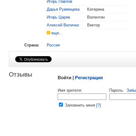
Игорь Павлов
, поделитесь своим мнением
Дарья Румянцева
Катерина
Игорь Царев
Валентин
Алексей Величко
Виктор
еще...
Страна:
Россия
Малосодержательные и грубые отзывы нещадно 
Отзывы
Войти |
Регистрация
Напомнить пароль |
войти
|
регист
Имя зрителя:
Пароль:
Забы
Ваш e-mail:
Запомнить меня
[?]