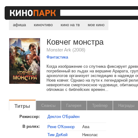
афиша
киночтиво
кино на тв
мое кино
Ковчег монстра
Monster Ark (2008)
Фантастика
Когда изображение со спутника фиксирует древ
погребенный во льдах на вершине Арарата, гру
археологов организует экспедицию в надежде 
Ноев ковчег. Однако на пути к легендарной рели
невероятное смертоносное чудовище, обитающ
обломках с библейских времен...
Титры
Сеансы
Галерея
Трейлер
Награды
Режиссер:
Деклэн О'Брайен
В ролях:
Рене О'Коннор
Ава
Тим ДеКей
Николас