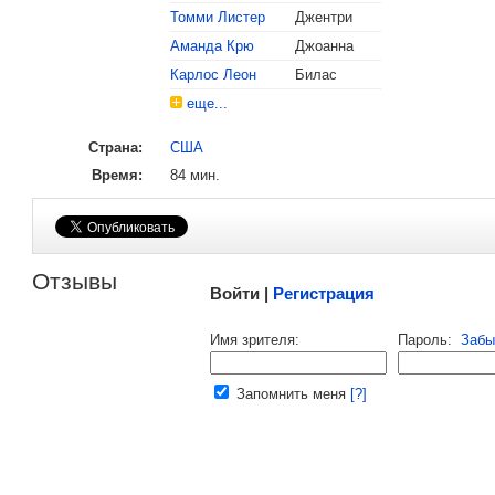
Томми Листер
Джентри
, поделитесь своим мнением
Аманда Крю
Джоанна
Карлос Леон
Билас
еще...
Страна:
США
Время:
84 мин.
Малосодержательные и грубые отзывы нещадно 
Отзывы
Войти |
Регистрация
Напомнить пароль |
войти
|
регист
Имя зрителя:
Пароль:
Забы
Ваш e-mail:
Запомнить меня
[?]