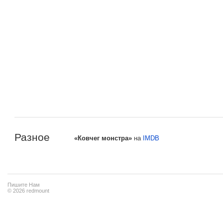
Разное
«Ковчег монстра»
на
IMDB
Пишите Нам
© 2026 redmount