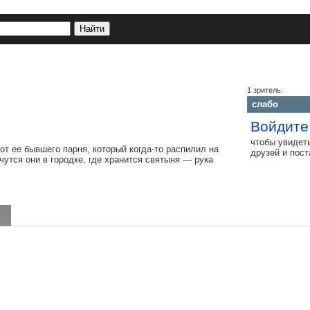
1 зритель:
слабо
Войдите
чтобы увидет
от ее бывшего парня, который когда-то распилил на
друзей и пос
чутся они в городке, где хранится святыня — рука