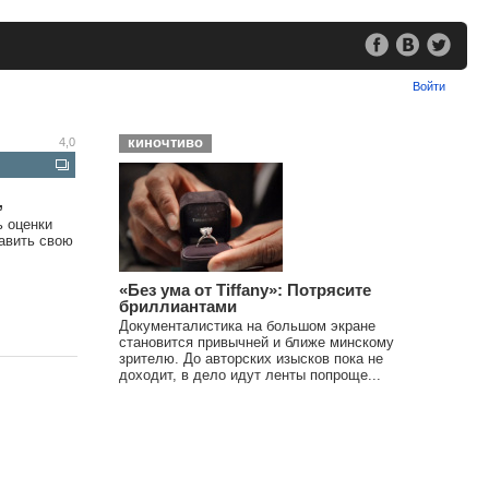
Войти
киночтиво
4,0
,
ь оценки
тавить свою
«Без ума от Tiffany»: Потрясите
бриллиантами
Документалистика на большом экране
становится привычней и ближе минскому
зрителю. До авторских изысков пока не
доходит, в дело идут ленты попроще...