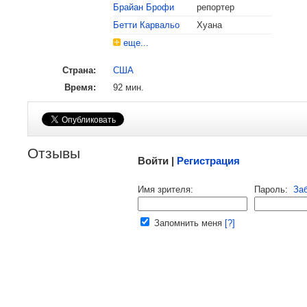
Брайан Брофи
репортер
Бетти Карвальо
Хуана
еще...
Страна:
США
Время:
92 мин.
Малосодержательные и грубые отзывы нещадно
Отзывы
Войти |
Регистрация
Напомнить пароль |
войти
|
реги
Имя зрителя:
Пароль:
За
Ваш e-mail:
Запомнить меня
[?]