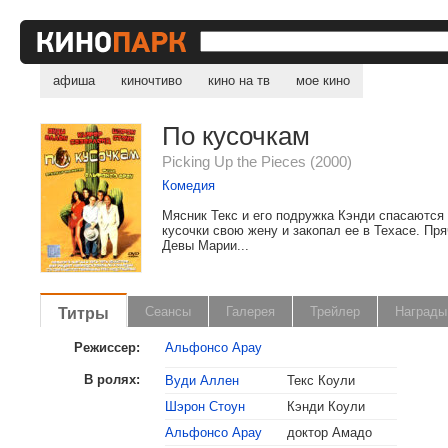
афиша
киночтиво
кино на тв
мое кино
По кусочкам
Picking Up the Pieces (2000)
Комедия
Мясник Текс и его подружка Кэнди спасаются 
кусочки свою жену и закопал ее в Техасе. Пря
Девы Марии...
Титры
Сеансы
Галерея
Трейлер
Награды
Режиссер:
Альфонсо Арау
В ролях:
Вуди Аллен
Текс Коули
Шэрон Стоун
Кэнди Коули
Альфонсо Арау
доктор Амадо
, поделитесь своим мнением