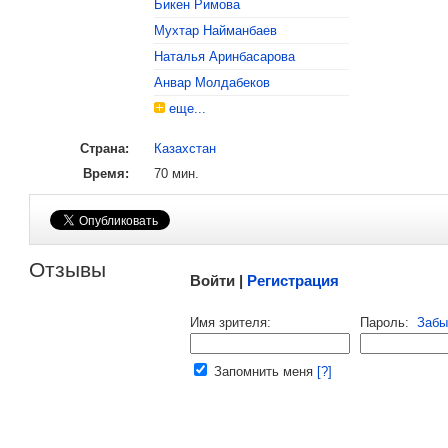
Бикен Римова
Мухтар Найманбаев
, поделитесь своим мнением
Наталья Аринбасарова
Анвар Молдабеков
еще...
Страна:
Казахстан
Время:
70 мин.
Малосодержательные и грубые отзывы нещадно 
Отзывы
Войти |
Регистрация
Напомнить пароль |
войти
|
регист
Имя зрителя:
Пароль:
Забы
Ваш e-mail:
Запомнить меня
[?]