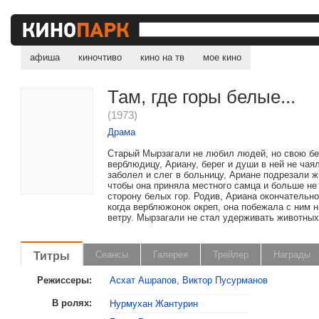
афиша
киночтиво
кино на тв
мое кино
Там, где горы белые...
(1973)
Драма
Старый Мырзагали не любил людей, но свою б
верблюдицу, Ариану, берег и души в ней не чаял
заболел и слег в больницу, Ариане подрезали ж
чтобы она приняла местного самца и больше не
сторону белых гор. Родив, Ариана окончательно
когда верблюжонок окреп, она побежала с ним 
ветру. Мырзагали не стал удерживать животных.
Титры
Сеансы
Галерея
Трейлер
Награды
Режиссеры:
Асхат Ашрапов
,
Виктор Пусурманов
В ролях:
Нурмухан Жантурин