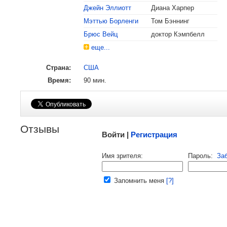
Джейн Эллиотт
Диана Харпер
, поделитесь своим мнением
Мэттью Борленги
Том Бэннинг
Брюс Вейц
доктор Кэмпбелл
еще...
Страна:
США
Время:
90 мин.
Малосодержательные и грубые отзывы нещадно
Отзывы
Войти |
Регистрация
Напомнить пароль |
войти
|
реги
Имя зрителя:
Пароль:
За
Ваш e-mail:
Запомнить меня
[?]