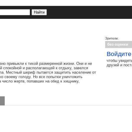
Зрители:
без оценки
Войдите
чтобы увидет
вно привыкли к тихой размеренной жизни. Они и не
друзей и пос
кой спокойной и располагающей к отдыху, завелся
ла. Местный шериф пытается защитить население от
ко своему голоду. Но все попытки уничтожить
а число жертв, попавших на обед к хищнику,