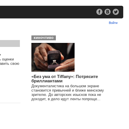
Войти
киночтиво
,
ь оценки
тавить свою
«Без ума от Tiffany»: Потрясите
бриллиантами
Документалистика на большом экране
становится привычней и ближе минскому
зрителю. До авторских изысков пока не
доходит, в дело идут ленты попроще...