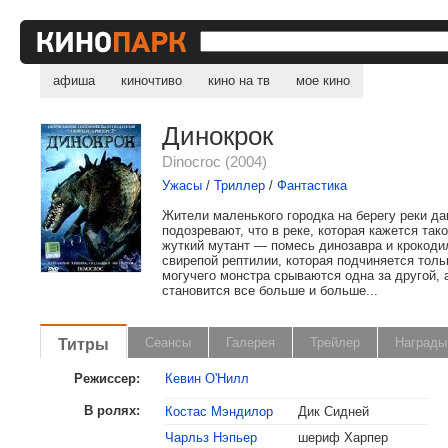
афиша
киночтиво
кино на тв
мое кино
Динокрок
Dinocroc (2004)
Ужасы
/
Триллер
/
Фантастика
Жители маленького городка на берегу реки да
подозревают, что в реке, которая кажется та
жуткий мутант — помесь динозавра и крокоди
свирепой рептилии, которая подчиняется толь
могучего монстра срываются одна за другой, 
становится все больше и больше...
Титры
Сеансы
Галерея
Трейлер
Награды
Режиссер:
Кевин О'Нилл
В ролях:
Костас Мэндилор
Дик Сидней
Чарльз Нэпьер
шериф Харпер