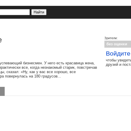
е
Зрители:
без оценки
Войдите
чтобы увидет
успевающий бизнесмен. У него есть красавица жена,
друзей и пос
практически все, когда незнакомый старик, повстречав
, сказал: «Ну, как у вас все хорошо, все
ра повернулась на 180 градусов...