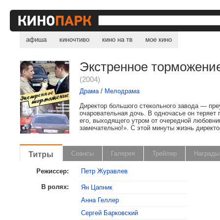
афиша
киночтиво
кино на тв
мое кино
Экстренное торможени
(2004)
Драма
/
Мелодрама
Директор большого стекольного завода — пре
очаровательная дочь. В одночасье он теряет 
его, выходящего утром от очередной любовницы
замечательно!». С этой минуты жизнь директо
Титры
Сеансы
Галерея
Трейлер
Награды
Режиссер:
Петр Журавлев
В ролях:
Ян Цапник
Анна Геллер
, поделитесь своим мнением
Сергей Барковский