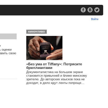
Войти
киночтиво
,
ь оценки
тавить свою
«Без ума от Tiffany»: Потрясите
бриллиантами
Документалистика на большом экране
становится привычней и ближе минскому
зрителю. До авторских изысков пока не
доходит, в дело идут ленты попроще...