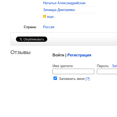
Наталья Александрийская
Зинаида Дмитриева
еще...
Страна:
Россия
Малосодержательные и грубые отзывы нещадно
Отзывы
Войти |
Регистрация
Напомнить пароль |
войти
|
реги
Имя зрителя:
Пароль:
За
Ваш e-mail:
Запомнить меня
[?]