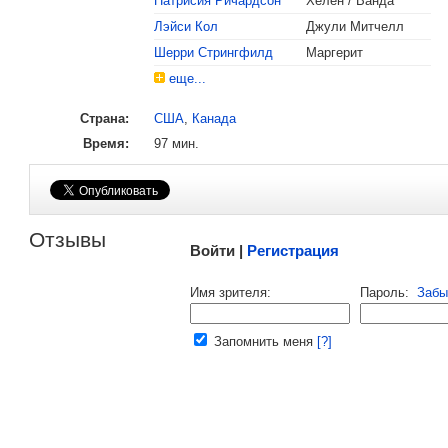
Патрисия Ричардсон
Хелен / Ванда
, поделитесь своим мнением
Лэйси Кол
Джули Митчелл
Шерри Стрингфилд
Маргерит
еще...
Страна:
США
,
Канада
Время:
97 мин.
Малосодержательные и грубые отзывы нещадно 
Отзывы
Войти |
Регистрация
Напомнить пароль |
войти
|
регист
Имя зрителя:
Пароль:
Забы
Ваш e-mail:
Запомнить меня
[?]