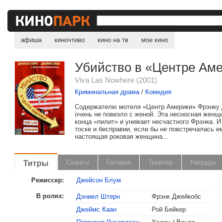
афиша
киночтиво
кино на тв
мое кино
Убийство в «Центре Ам
Viva Las Nowhere (2001)
Криминальная драма
/
Комедия
Содержателю мотеля «Центр Америки» Фрэнку
очень не повезло с женой. Эта несносная женщ
конца «пилит» и унижает несчастного Фрэнка. И
тоске и бесправии, если бы не повстречалась е
настоящая роковая женщина...
Титры
Сеансы
Галерея
Трейлер
Награды
Режиссер:
Джейсон Блум
В ролях:
Дэниел Штерн
Фрэнк Джейкобс
Джеймс Каан
Рой Бейкер