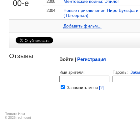
00-е
Ментовские войны: Эпилог
2008
Новые приключения Ниро Вульфа и 
2004
(ТВ-сериал)
Николай Смирнов на сайте Кино-Театр.ru
Добавить ссылку...
Добавить фильм...
Малосодержательные и грубые отзывы нещадно 
Отзывы
Войти |
Регистрация
Напомнить пароль |
войти
|
регист
Имя зрителя:
Пароль:
Забы
Ваш e-mail:
Запомнить меня
[?]
Пишите Нам
© 2026 redmount