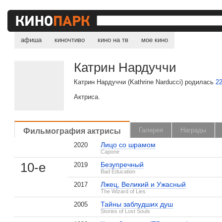
афиша
киночтиво
кино на тв
мое кино
Катрин Нардуччи
Катрин Нардуччи (Kathrine Narducci) родилась
2
Актриса.
Фильмография актрисы
Галерея
Награды
Лицо со шрамом
2020
Capone
10-е
Безупречный
2019
Bad Education
Лжец, Великий и Ужасный
2017
The Wizard of Lies
Тайны заблудших душ
2005
Stories of Lost Souls