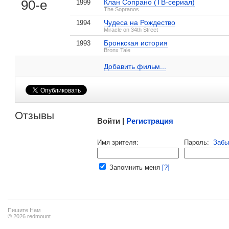
, поделитесь своим мнением
90-е
Клан Сопрано (ТВ-сериал)
1999
The Sopranos
Чудеса на Рождество
1994
Miracle on 34th Street
Бронкская история
1993
Катрин Нардуччи на IMDB.com
Bronx Tale
Добавить ссылку...
Добавить фильм...
Малосодержательные и грубые отзывы нещадно 
Отзывы
Войти |
Регистрация
Напомнить пароль |
войти
|
регист
Имя зрителя:
Пароль:
Забы
Ваш e-mail:
Запомнить меня
[?]
Пишите Нам
© 2026 redmount