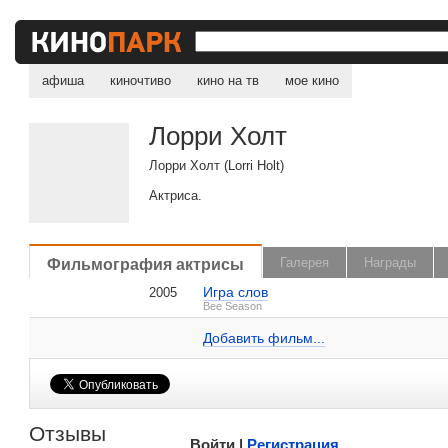
афиша
киночтиво
кино на тв
мое кино
Лорри Холт
Лорри Холт (Lorri Holt)
Актриса.
, поделитесь своим мнением
Фильмография актрисы
Галерея
Награды
Игра слов
2005
Лорри Холт на IMDB.com
Bee Season
Добавить ссылку...
Добавить фильм...
Малосодержательные и грубые отзывы нещадно 
Отзывы
Войти |
Регистрация