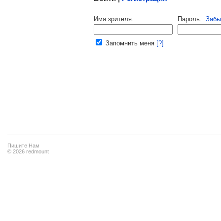
Напомнить пароль |
войти
|
регист
Имя зрителя:
Пароль:
Забы
Ваш e-mail:
Запомнить меня
[?]
Пишите Нам
© 2026 redmount