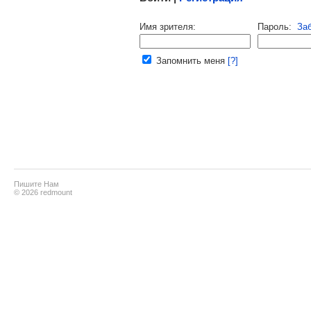
Напомнить пароль |
войти
|
реги
Имя зрителя:
Пароль:
За
Ваш e-mail:
Запомнить меня
[?]
Пишите Нам
© 2026 redmount