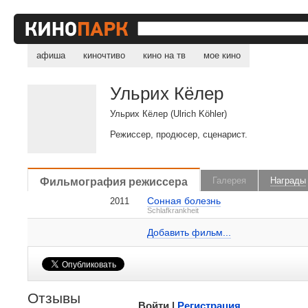
афиша
киночтиво
кино на тв
мое кино
Ульрих Кёлер
Ульрих Кёлер (Ulrich Köhler)
Режиссер, продюсер, сценарист.
, поделитесь своим мнением
Фильмография режиссера
Галерея
Награды
Сонная болезнь
2011
Ульрих Кёлер на IMDB.com
Schlafkrankheit
2011
Берлин
Серебряный медведь за лучшую р
Добавить ссылку...
Добавить фильм...
Участник конкурсной программы, ф
Малосодержательные и грубые отзывы нещадно
Отзывы
Войти |
Регистрация