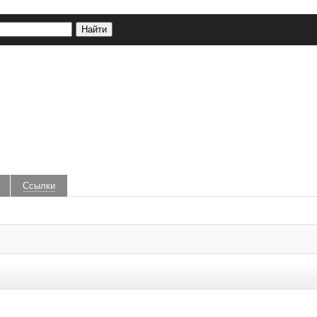
Ссылки
ежиссерскую работу
, фильм
«Сонная болезнь»
ильм
«Сонная болезнь»
 удаляются.