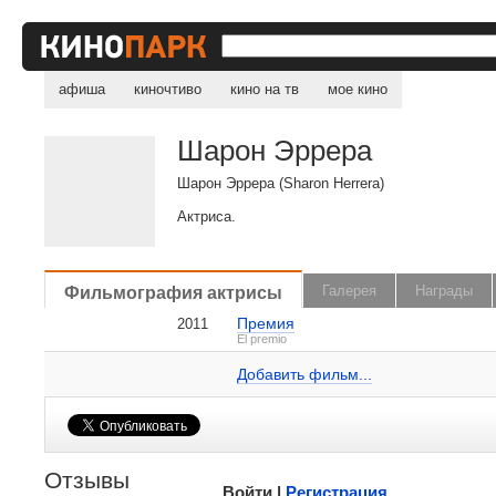
афиша
киночтиво
кино на тв
мое кино
Шарон Эррера
Шарон Эррера (Sharon Herrera)
Актриса.
, поделитесь своим мнением
Фильмография актрисы
Галерея
Награды
Премия
2011
Шарон Эррера на IMDB.com
El premio
Добавить ссылку...
Добавить фильм...
Малосодержательные и грубые отзывы нещадно
Отзывы
Войти |
Регистрация