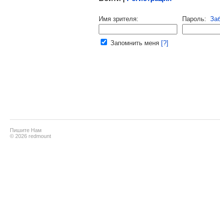
Напомнить пароль |
войти
|
реги
Имя зрителя:
Пароль:
За
Ваш e-mail:
Запомнить меня
[?]
Пишите Нам
© 2026 redmount