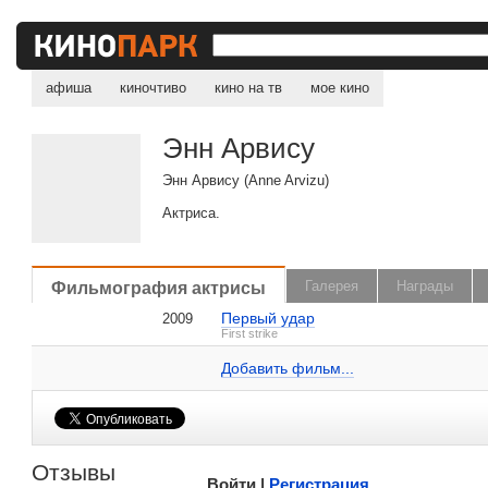
афиша
киночтиво
кино на тв
мое кино
Энн Арвису
Энн Арвису (Anne Arvizu)
Актриса.
, поделитесь своим мнением
Фильмография актрисы
Галерея
Награды
Первый удар
2009
Энн Арвису на IMDB.com
First strike
Добавить ссылку...
Добавить фильм...
Малосодержательные и грубые отзывы нещадно 
Отзывы
Войти |
Регистрация