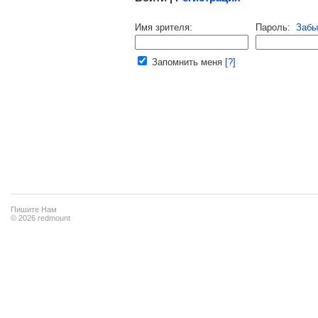
Напомнить пароль |
войти
|
регист
Имя зрителя:
Пароль:
Забы
Ваш e-mail:
Запомнить меня
[?]
Пишите Нам
© 2026 redmount