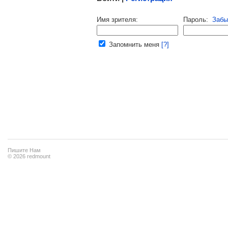
Напомнить пароль |
войти
|
регист
Имя зрителя:
Пароль:
Забы
Ваш e-mail:
Запомнить меня
[?]
Пишите Нам
© 2026 redmount