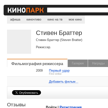
афиша
киночтиво
кино на тв
мое кино
Стивен Браттер
Стивен Браттер (Steven Bratter)
Режиссер.
, поделитесь своим мнением
Фильмография режиссера
Галерея
Награды
Первый удар
2009
Стивен Браттер на IMDB.com
First strike
Добавить ссылку...
Добавить фильм...
Малосодержательные и грубые отзывы нещадно 
Отзывы
Войти |
Регистрация