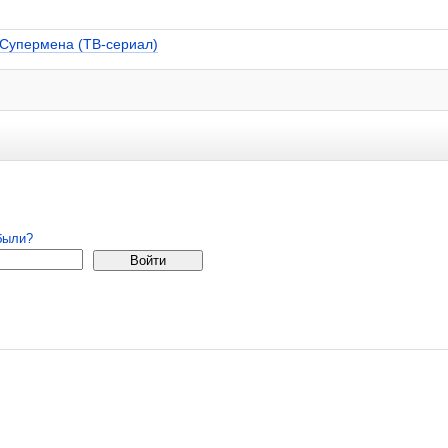
 Супермена (ТВ-сериал)
 удаляются.
страция
были?