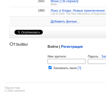
Монк (ТВ-сериал)
2002
Monk
Лоис и Кларк: Новые приключения
1993
Рэндалл Циск на IMDB.com
Lois & Clark: The New Adventures of Superman
Добавить ссылку...
Добавить фильм...
Малосодержательные и грубые отзывы нещадно
Отзывы
Войти |
Регистрация
Напомнить пароль |
войти
|
реги
Имя зрителя:
Пароль:
За
Ваш e-mail:
Запомнить меня
[?]
Пишите Нам
© 2026 redmount