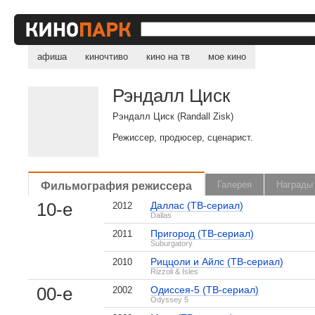
афиша
киночтиво
кино на тв
мое кино
Рэндалл Циск
Рэндалл Циск (Randall Zisk)
Режиссер, продюсер, сценарист.
Фильмография режиссера
Галерея
Награды
10-е
Даллас (ТВ-сериал)
2012
Dallas
Пригород (ТВ-сериал)
2011
Suburgatory
Риццоли и Айлс (ТВ-сериал)
2010
Rizzoli & Isles
, поделитесь своим мнением
00-е
Одиссея-5 (ТВ-сериал)
2002
Odyssey 5