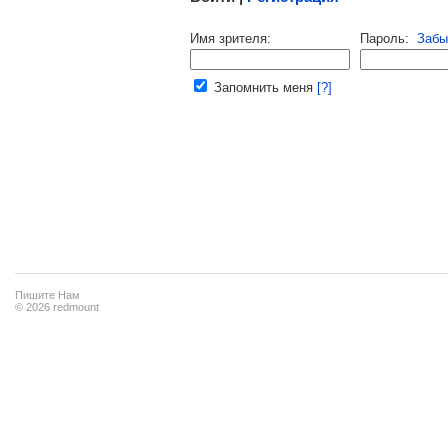
Напомнить пароль |
войти
|
регист
Имя зрителя:
Пароль:
Забы
Ваш e-mail:
Запомнить меня
[?]
Пишите Нам
© 2026 redmount