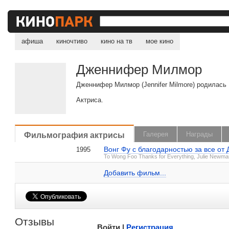
афиша
киночтиво
кино на тв
мое кино
Дженнифер Милмор
Дженнифер Милмор (Jennifer Milmore) родилась
Актриса.
, поделитесь своим мнением
Фильмография актрисы
Галерея
Награды
Вонг Фу с благодарностью за все о
1995
Дженнифер Милмор на IMDB.com
To Wong Foo Thanks for Everything, Julie Newma
Добавить ссылку...
Добавить фильм...
Малосодержательные и грубые отзывы нещадно 
Отзывы
Войти |
Регистрация