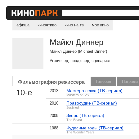
афиша
киночтиво
кино на тв
мое кино
Майкл Диннер
Майкл Диннер (Michael Dinner)
Режиссер, продюсер, сценарист.
Фильмография режиссера
Галерея
Награды
10-е
Мастера секса (ТВ-сериал)
2013
Masters of Sex
, поделитесь своим мнением
Правосудие (ТВ-сериал)
2010
Justified
Зверь (ТВ-сериал)
2009
The Beast
Чудесные годы (ТВ-сериал)
1988
Майкл Диннер на IMDB.com
The Wonder Years