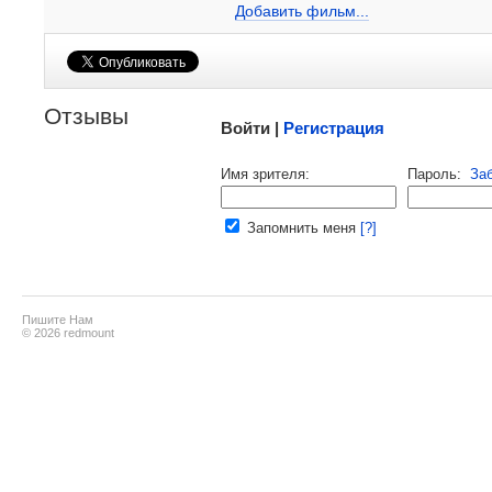
Добавить ссылку...
Добавить фильм...
Малосодержательные и грубые отзывы нещадно
Отзывы
Войти |
Регистрация
Напомнить пароль |
войти
|
реги
Имя зрителя:
Пароль:
За
Ваш e-mail:
Запомнить меня
[?]
Пишите Нам
© 2026 redmount