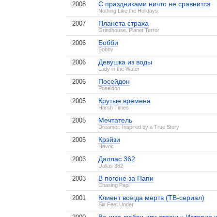
С праздниками ничто не сравнится
2008
Nothing Like the Holidays
Планета страха
2007
Grindhouse. Planet Terror
Бобби
2006
Bobby
Девушка из воды
2006
Lady in the Water
Посейдон
2006
Poseidon
Крутые времена
2005
Harsh Times
Мечтатель
2005
Dreamer: Inspired by a True Story
Кодовое имя
Удар бутылкой
С праздника
Крэйзи
2005
«Джеронимо»
1 кадр
не сравнится
Havoc
2 кадра
5 кадров
Даллас 362
2003
Dallas 362
В погоне за Папи
2003
Chasing Papi
Клиент всегда мертв (ТВ-сериал)
2001
Six Feet Under