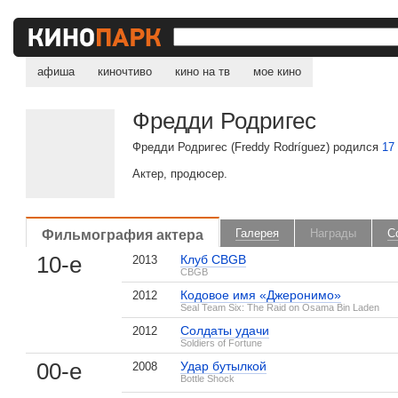
афиша
киночтиво
кино на тв
мое кино
Фредди Родригес
Фредди Родригес (Freddy Rodríguez) родился
17
Актер, продюсер.
Фильмография актера
Галерея
Награды
С
10-е
Клуб CBGB
2013
CBGB
Кодовое имя «Джеронимо»
2012
Seal Team Six: The Raid on Osama Bin Laden
Солдаты удачи
2012
Soldiers of Fortune
00-е
Удар бутылкой
2008
Bottle Shock