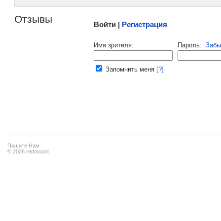
Отзывы
Войти |
Регистрация
Напомнить пароль |
войти
|
регист
Имя зрителя:
Пароль:
Забы
Ваш e-mail:
Запомнить меня
[?]
Пишите Нам
© 2026 redmount