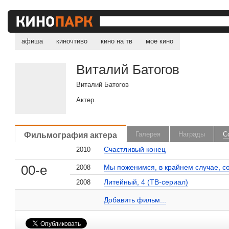
афиша
киночтиво
кино на тв
мое кино
Виталий Батогов
Виталий Батогов
Актер.
, поделитесь своим мнением
Фильмография актера
Галерея
Награды
С
Счастливый конец
2010
00-е
Мы поженимся, в крайнем случае, с
2008
Литейный, 4 (ТВ-сериал)
2008
Виталий Батогов на сайте Кино-Театр.ru
Добавить ссылку...
Добавить фильм...
Малосодержательные и грубые отзывы нещадно 