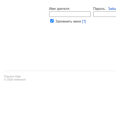
Напомнить пароль |
войти
|
регист
Имя зрителя:
Пароль:
Забы
Ваш e-mail:
Запомнить меня
[?]
Пишите Нам
© 2026 redmount