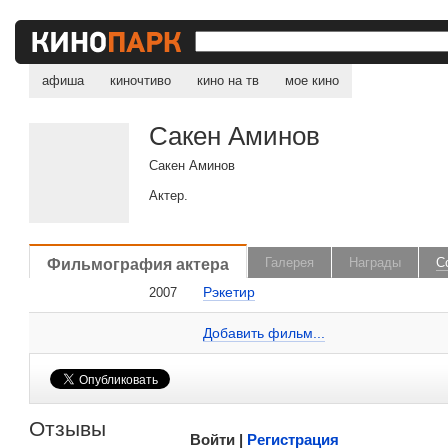
афиша
киночтиво
кино на тв
мое кино
Сакен Аминов
Сакен Аминов
Актер.
, поделитесь своим мнением
Фильмография актера
Галерея
Награды
С
Рэкетир
2007
Сакен Аминов на сайте Кино-Театр.ru
Добавить ссылку...
Добавить фильм...
Малосодержательные и грубые отзывы нещадно 
Отзывы
Войти |
Регистрация