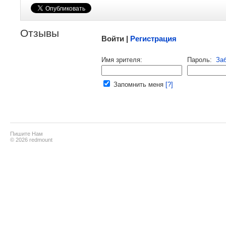
Малосодержательные и грубые отзывы нещадно
Отзывы
Войти |
Регистрация
Напомнить пароль |
войти
|
реги
Имя зрителя:
Пароль:
За
Ваш e-mail:
Запомнить меня
[?]
Пишите Нам
© 2026 redmount