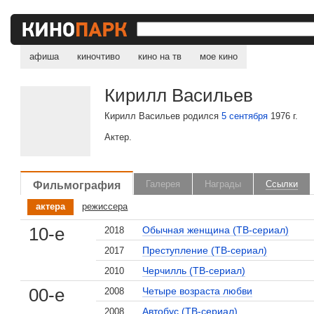
афиша
киночтиво
кино на тв
мое кино
Кирилл Васильев
Кирилл Васильев родился
5 сентября
1976 г.
Актер.
Фильмография
Галерея
Награды
Ссылки
актера
режиссера
10-е
Обычная женщина (ТВ-сериал)
2018
, поделитесь своим мнением
Преступление (ТВ-сериал)
2017
Черчилль (ТВ-сериал)
2010
00-е
10-е
Четыре возраста любви
Ну, здравствуй, Оксана Соколова!
2008
2018
Автобус (ТВ-сериал)
Ну, здравствуй, Оксана Соколова!
2008
2015