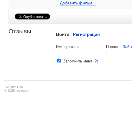
Добавить ссылку...
Добавить фильм...
2009
Берлин
Участник конкурсной программы, фил
Малосодержательные и грубые отзывы нещадно 
Отзывы
Войти |
Регистрация
Напомнить пароль |
войти
|
регист
Имя зрителя:
Пароль:
Забы
Ваш e-mail:
Запомнить меня
[?]
Пишите Нам
© 2026 redmount