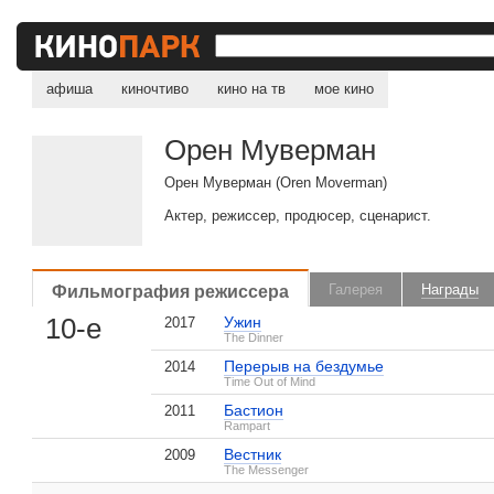
афиша
киночтиво
кино на тв
мое кино
Орен Муверман
Орен Муверман (Oren Moverman)
Актер, режиссер, продюсер, сценарист.
Фильмография режиссера
Галерея
Награды
10-е
Ужин
2017
The Dinner
, поделитесь своим мнением
Перерыв на бездумье
2014
Time Out of Mind
Бастион
2011
Rampart
Вестник
2009
Орен Муверман на IMDB.com
The Messenger