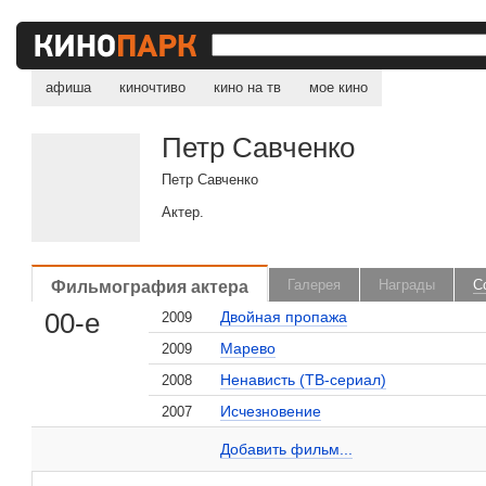
афиша
киночтиво
кино на тв
мое кино
Петр Савченко
Петр Савченко
Актер.
Фильмография актера
Галерея
Награды
С
, поделитесь своим мнением
00-е
Двойная пропажа
2009
Марево
2009
Ненависть (ТВ-сериал)
2008
Исчезновение
2007
Петр Савченко на сайте Кино-Театр.ru
Добавить ссылку...
Добавить фильм...