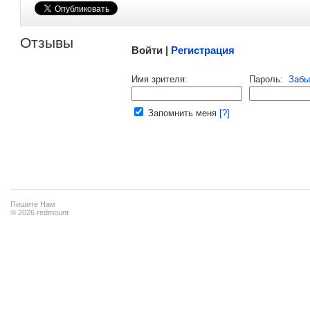
Малосодержательные и грубые отзывы нещадно 
Отзывы
Войти |
Регистрация
Напомнить пароль |
войти
|
регист
Имя зрителя:
Пароль:
Забы
Ваш e-mail:
Запомнить меня
[?]
Пишите Нам
© 2026 redmount