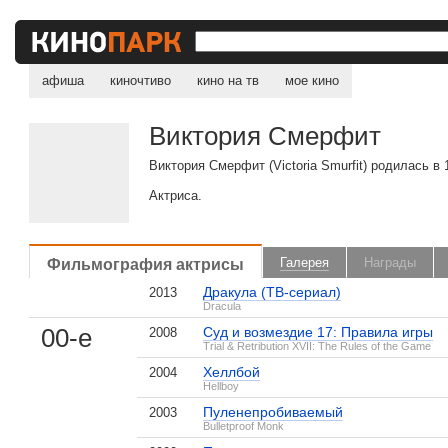
афиша
киночтиво
кино на тв
мое кино
Виктория Смерфит
Виктория Смерфит (Victoria Smurfit) родилась в 
Актриса.
Фильмография актрисы
Галерея
Награды
Дракула (ТВ-сериал)
2013
Dracula
00-е
Суд и возмездие 17: Правила игры
2008
Trial & Retribution XVII: The Rules of the Game
Хеллбой
2004
Hellboy
Пуленепробиваемый
2003
Bulletproof Monk