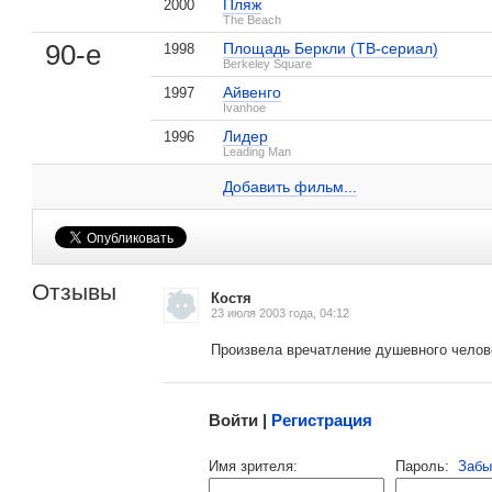
Пляж
2000
The Beach
90-е
Площадь Беркли (ТВ-сериал)
1998
Berkeley Square
Айвенго
1997
Ivanhoe
Лидер
1996
Виктория Смерфит на IMDB.com
Leading Man
, поделитесь своим мнением
Дракула
Хеллбой
2 кадра
1 кадр
Добавить ссылку...
Добавить фильм...
Отзывы
Костя
23 июля 2003 года, 04:12
Произвела вречатление душевного челов
Малосодержательные и грубые отзывы нещадно 
Войти |
Регистрация
Напомнить пароль |
войти
|
регист
Имя зрителя:
Пароль:
Забы
Ваш e-mail: