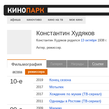
60-е
Черт с портфелем
1966
афиша
киночтиво
кино на тв
мое кино
Таежный десант
1965
Черный бизнес
1965
Константин Худяков
Непрошенная любовь
1964
Константин Худяков родился
13 октября
1938 г.
Непрошеная любовь
1964
Актер, режиссер.
Двое в степи
1962
713-й просит посадку
1962
Взрослые дети
1961
Фильмография
Галерея
Награды
Ссылки
Добавить фильм...
актера
режиссера
10-е
Конец сезона
2019
Мотылек
2017
Хождение по мукам (ТВ-сериал)
2017
Однажды в Ростове (ТВ-сериал)
2011
Марево
2009