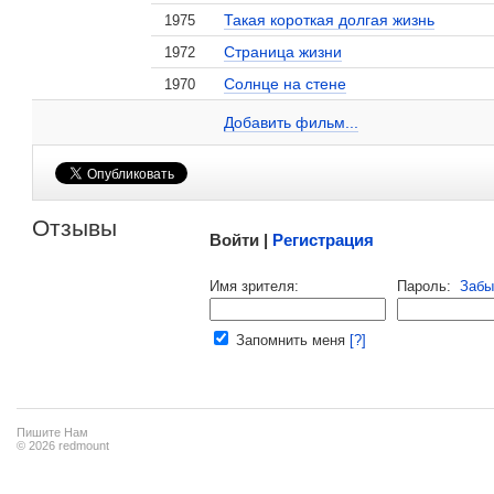
Такая короткая долгая жизнь
1975
Страница жизни
1972
Солнце на стене
1970
Константин Худяков на сайте Кино-Театр.ru
Добавить ссылку...
Добавить фильм...
Малосодержательные и грубые отзывы нещадно 
Отзывы
Войти |
Регистрация
Напомнить пароль |
войти
|
регист
Имя зрителя:
Пароль:
Забы
Ваш e-mail:
Запомнить меня
[?]
Пишите Нам
© 2026 redmount