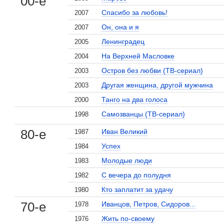
00-е
Спасибо за любовь!
2007
Он, она и я
2007
Ленинградец
2005
На Верхней Масловке
2004
Остров без любви (ТВ-сериал)
2003
Другая женщина, другой мужчина
2003
Танго на два голоса
2000
Самозванцы (ТВ-сериал)
1998
80-е
Иван Великий
1987
Успех
1984
Молодые люди
1983
С вечера до полудня
1982
Кто заплатит за удачу
1980
70-е
Иванцов, Петров, Сидоров...
1978
, поделитесь своим мнением
Жить по-своему
1976